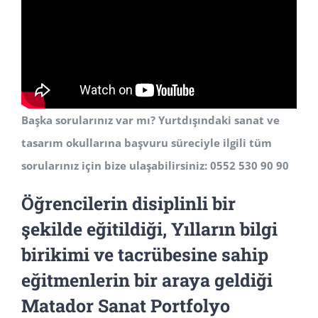
Başka sorularınız var mı? Yurtdışındaki sanat ve
tasarım okullarına başvuru süreciyle ilgili tüm
sorularınız için bize ulaşabilirsiniz: 0552 530 90 90
Öğrencilerin disiplinli bir
şekilde eğitildiği, Yılların bilgi
birikimi ve tacrübesine sahip
eğitmenlerin bir araya geldiği
Matador Sanat Portfolyo