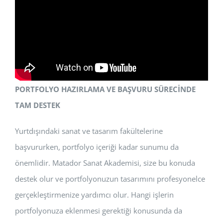
PORTFOLYO HAZIRLAMA VE BAŞVURU SÜRECİNDE
TAM DESTEK
Yurtdışındaki sanat ve tasarım fakültelerine
başvururken, portfolyo içeriği kadar sunumu da
önemlidir. Matador Sanat Akademisi, size bu konuda
destek olur ve portfolyonuzun tasarımını profesyonelce
gerçekleştirmenize yardımcı olur. Hangi işlerin
portfolyonuza eklenmesi gerektiği konusunda da