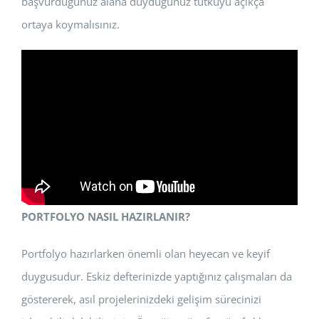
başvurduğunuz alana duyduğunuz tutkuyu açıkça
ortaya koymalısınız.
PORTFOLYO NASIL HAZIRLANIR?
Portfolyo hazırlarken önemli olan heyecan ve keyif
duygusudur. Eskiz defterinizde yaptığınız çalışmaları da
göstererek, asıl projelerinizdeki gelişim sürecinizi