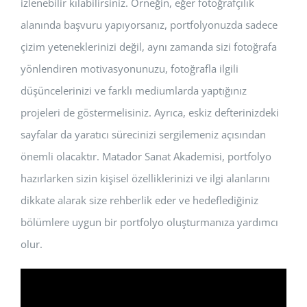
izlenebilir kılabilirsiniz. Örneğin, eğer fotoğrafçılık
alanında başvuru yapıyorsanız, portfolyonuzda sadece
çizim yeteneklerinizi değil, aynı zamanda sizi fotoğrafa
yönlendiren motivasyonunuzu, fotoğrafla ilgili
düşüncelerinizi ve farklı mediumlarda yaptığınız
projeleri de göstermelisiniz. Ayrıca, eskiz defterinizdeki
sayfalar da yaratıcı sürecinizi sergilemeniz açısından
önemli olacaktır. Matador Sanat Akademisi, portfolyo
hazırlarken sizin kişisel özelliklerinizi ve ilgi alanlarını
dikkate alarak size rehberlik eder ve hedeflediğiniz
bölümlere uygun bir portfolyo oluşturmanıza yardımcı
olur.