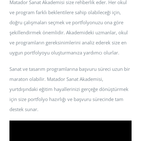
Matador Sanat Akademisi size rehberlik eder. Her okul
ve program farklı beklentilere sahip olabileceği için,
doğru çalışmaları seçmek ve portfolyonuzu ona göre
şekillendirmek önemlidir. Akademideki uzmanlar, okul
ve programların gereksinimlerini analiz ederek size en
uygun portfolyoyu oluşturmanıza yardımcı olurlar.
Sanat ve tasarım programlarına başvuru süreci uzun bir
maraton olabilir. Matador Sanat Akademisi,
yurtdışındaki eğitim hayallerinizi gerçeğe dönüştürmek
için size portfolyo hazırlığı ve başvuru sürecinde tam
destek sunar.