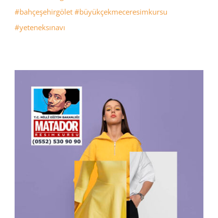
#bahçeşehirgölet
#büyükçekmeceresimkursu
#yeteneksınavı