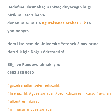
Hedefine ulaşmak için ihiyaç duyacağın bilgi
birikimi, tecrübe ve
donanımlarımızla
#güzelsanatlarahazirlik
ta
yanındayız.
Hem Lise hem de Üniversite Yetenek Sınavlarına
Hazırlık için Doğru Adrestesin!
Bilgi ve Randevu almak için:
0552 530 9090
#güzelsanatlarliselerinehazırlık
#lisehazırlık
#güzelsanatlar
#beylikdüzüresimkursu
#avcıla
#alkentresimkursu
#mimarsinangüzelsanatlar