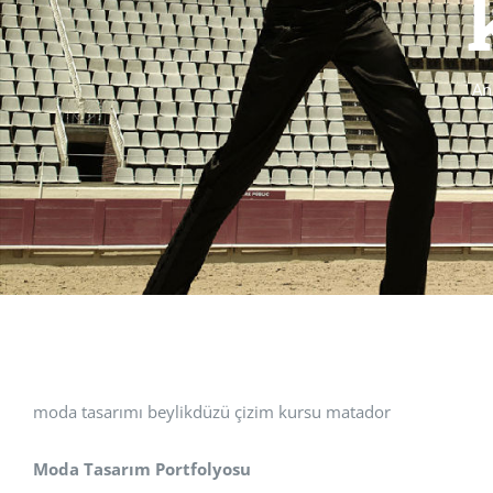
An
moda tasarımı beylikdüzü çizim kursu matador
Moda Tasarım Portfolyosu