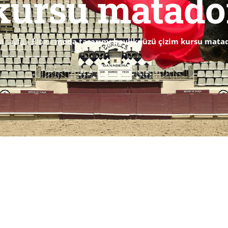
kursu matado
a sayfa
»
Blog
»
moda tasarımı beylikdüzü çizim kursu mata