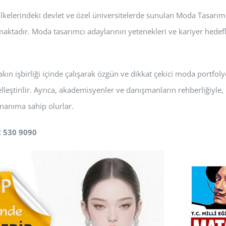
lkelerindeki devlet ve özel üniversitelerde sunulan Moda Tasarım 
maktadır. Moda tasarımcı adaylarının yetenekleri ve kariyer hedefl
n işbirliği içinde çalışarak özgün ve dikkat çekici moda portfolyol
leştirilir. Ayrıca, akademisyenler ve danışmanların rehberliğiyle, p
onanıma sahip olurlar.
2 530 9090