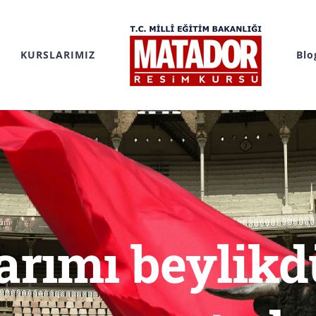
KURSLARIMIZ
Blo
arımı beylikd