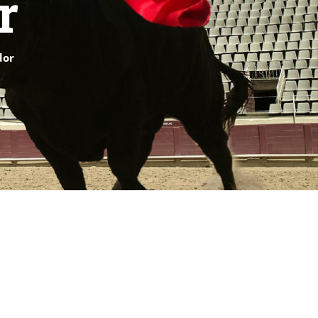
r
dor