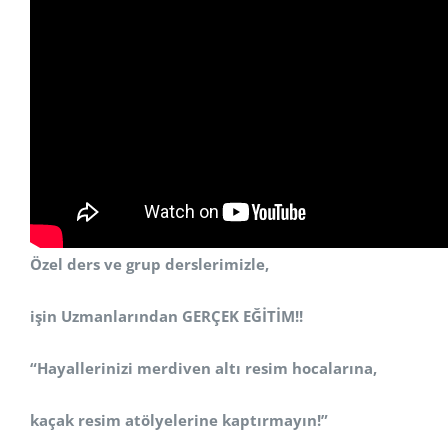
Özel ders ve grup derslerimizle,
işin Uzmanlarından GERÇEK EĞİTİM!!
“Hayallerinizi merdiven altı resim hocalarına,
kaçak resim atölyelerine kaptırmayın!”