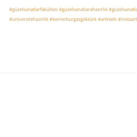
#güzelsanatlarfakültesi
#güzelsanatlarahazırlık
#güzelsanatla
#üniversitehazirlik
#kemerburgazgöktürk
#artreels
#instaart