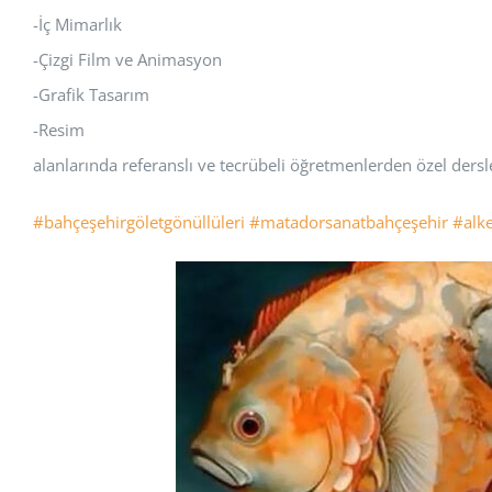
-İç Mimarlık
-Çizgi Film ve Animasyon
-Grafik Tasarım
-Resim
alanlarında referanslı ve tecrübeli öğretmenlerden özel dersler
#bahçeşehirgöletgönüllüleri
#matadorsanatbahçeşehir
#alk