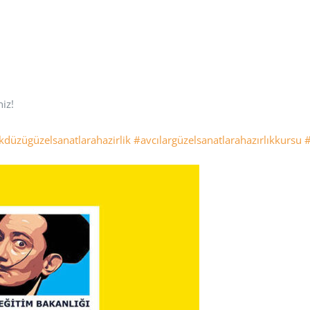
niz!
kdüzügüzelsanatlarahazirlik
#avcılargüzelsanatlarahazırlıkkursu
#