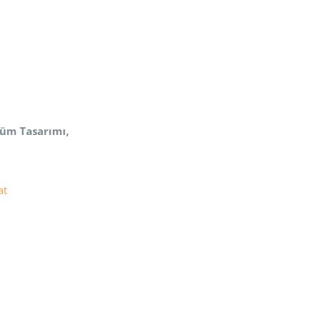
stüm
Tasarımı,
at