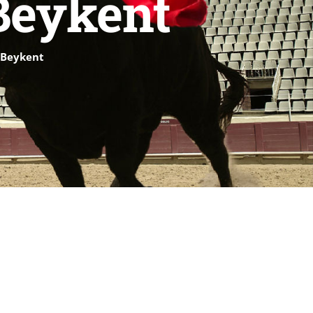
Beykent
ü Beykent