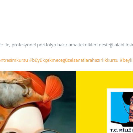
 ile, profesyonel portfolyo hazırlama teknikleri desteği alabilirsi
entresimkursu
#büyükçekmecegüzelsanatlarahazırlıkkursu
#beyli