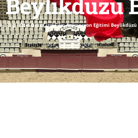
i Beylikdüzü 
a
»
Blog
»
Özel Ders Çizgi Film Animasyon Eğitimi Beylikdüz