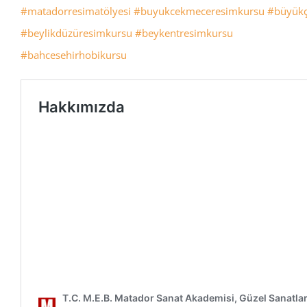
#matadorresimatölyesi
#buyukcekmeceresimkursu
#büyükç
#beylikdüzüresimkursu
#beykentresimkursu
#bahcesehirhobikursu