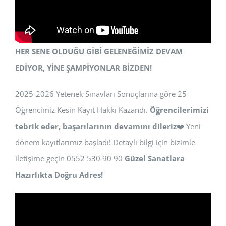
HER SENE OLDUĞU GİBİ GELENEĞİMİZ DEVAM
EDİYOR, YİNE ŞAMPİYONLAR BİZDEN!
2025-2026 Yetenek Sınavları Sonuçlarına göre 25
Öğrencimiz Kesin Kayıt Hakkı Kazandı.
Öğrencilerimizi
tebrik eder, başarılarının devamını dileriz
❤️ Yeni
dönem kayıtlarımız başladı! Detaylı bilgi için bizimle
iletişime geçin 0552 530 90 90
Güzel Sanatlara
Hazırlıkta Doğru Adres!