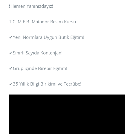
❗Hemen Yanınızdayız❗
T.C. M.E.B. Matador Resim Kursu
✔Yeni Normlara Uygun Butik Eğitim!
✔Sınırlı Sayıda Kontenjan!
✔Grup içinde Birebir Eğitim!
✔35 Yıllık Bilgi Birikimi ve Tecrübe!