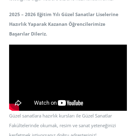
2025 – 2026 Eğitim Yılı Güzel Sanatlar Liselerine
Hazırlık Yaparak Kazanan Öğrencilerimize
Başarılar Dileriz.
Güzel sanatlara hazırlık kursları ile Güzel Sanatlar
Fakültelerinde okumak, resim ve sanat yeteneğinizi
keşfetmek istiyorsanız doğru adrestesiniz!