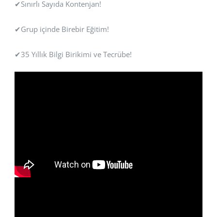
✔Sınırlı Sayıda Kontenjan!
✔Grup içinde Birebir Eğitim!
✔35 Yıllık Bilgi Birikimi ve Tecrübe!