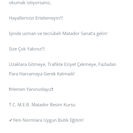
okumak istiyorsanız,
Hayallerinizi Ertelemeyin!!!
İşinde uzman ve tecrübeli Matador Sanat’a gelin!
Size Çok Yakınız!!!
Uzaklara Gitmeye, Trafikte Eziyet Çekmeye, Fazladan
Para Harcamaya Gerek Kalmadı!
❗Hemen Yanınızdayız❗
T.C. M.E.B. Matador Resim Kursu
✔Yeni Normlara Uygun Butik Eğitim!