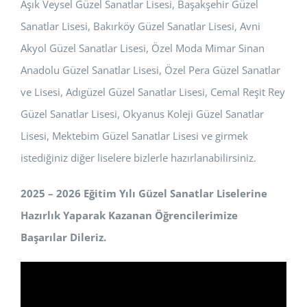
Aşık Veysel Güzel Sanatlar Lisesi, Başakşehir Güzel
Sanatlar Lisesi, Bakırköy Güzel Sanatlar Lisesi, Avni
Akyol Güzel Sanatlar Lisesi, Özel Moda Mimar Sinan
Anadolu Güzel Sanatlar Lisesi, Özel Pera Güzel Sanatlar
ve Lisesi, Adıgüzel Güzel Sanatlar Lisesi, Cemal Reşit Rey
Güzel Sanatlar Lisesi, Okyanus Koleji Güzel Sanatlar
Lisesi, Mektebim Güzel Sanatlar Lisesi ve girmek
istediğiniz diğer liselere bizlerle hazırlanabilirsiniz.
2025 – 2026 Eğitim Yılı Güzel Sanatlar Liselerine
Hazırlık Yaparak Kazanan Öğrencilerimize
Başarılar Dileriz.