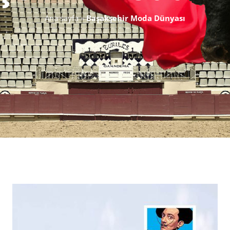
Ana sayfa
»
Başakşehir Moda Dünyası