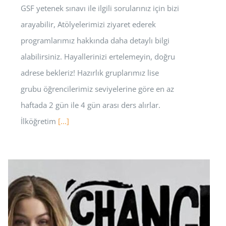
GSF yetenek sınavı ile ilgili sorularınız için bizi
arayabilir, Atölyelerimizi ziyaret ederek
programlarımız hakkında daha detaylı bilgi
alabilirsiniz. Hayallerinizi ertelemeyin, doğru
adrese bekleriz! Hazırlık gruplarımız lise
grubu öğrencilerimiz seviyelerine göre en az
haftada 2 gün ile 4 gün arası ders alırlar.
İlköğretim
[...]