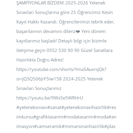
ŞAMPİYONLAR BİZDEN! 2025-2026 Yetenek
Sınavları Sonuçlarına göre 25 Öğrencimiz Kesin
Kayıt Hakkı Kazandı. Öğrencilerimizi tebrik eder,
başarılarının devamını dileriz❤️ Yeni dönem
kayıtlarımız başladı! Detaylı bilgi için bizimle
iletişime geçin 0552 530 90 90 Güzel Sanatlara
Hazırlıkta Doğru Adres!
https://youtube.com/shorts/Yma5AuvrqQk?
si=JQSQ506JrF5Iw158 2024-2025 Yetenek
Sınavları Sonuçlarımız
https://youtu.be/9Ws5e5WRHrU
#yeteneksınavı#sanat#yeteneksinavihazirlik#res
imkursu#grafiktasarim#modatasarim#moda#an
imasyon#camseramik#mimarsinanhazirlik#plas