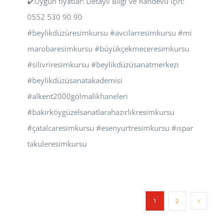
✔️Uygun fiyatlar! Detaylı Bilgi ve Randevu için:
0552 530 90 90
#beylikdüzüresimkursu #avcılarresimkursu #mi
marobaresimkursu #büyükçekmeceresimkursu
#silivriresimkursu #beylikdüzüsanatmerkezi
#beylikdüzüsanatakademisi
#alkent2000gölmalikhaneleri
#bakırköygüzelsanatlarahazırlıkresimkursu
#çatalcaresimkursu #esenyurtresimkursu #ıspar
takuleresimkursu
1
2