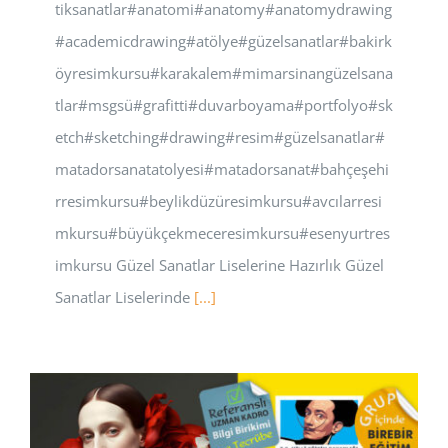
tiksanatlar#anatomi#anatomy#anatomydrawing
#academicdrawing#atölye#güzelsanatlar#bakirk
öyresimkursu#karakalem#mimarsinangüzelsana
tlar#msgsü#grafitti#duvarboyama#portfolyo#sk
etch#sketching#drawing#resim#güzelsanatlar#
matadorsanatatolyesi#matadorsanat#bahçeşehi
rresimkursu#beylikdüzüresimkursu#avcılarresi
mkursu#büyükçekmeceresimkursu#esenyurtres
imkursu Güzel Sanatlar Liselerine Hazırlık Güzel
Sanatlar Liselerinde
[...]