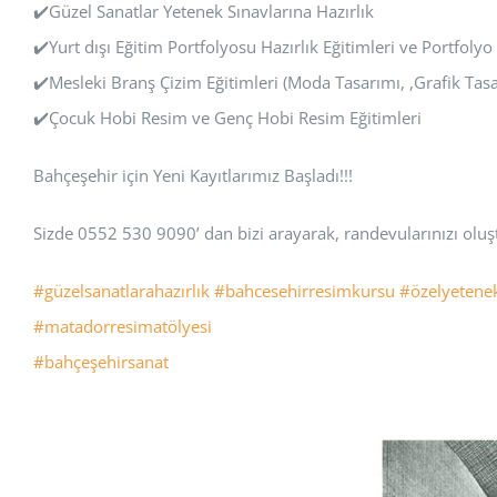
✔️Güzel Sanatlar Yetenek Sınavlarına Hazırlık
✔️Yurt dışı Eğitim Portfolyosu Hazırlık Eğitimleri ve Portfoly
✔️Mesleki Branş Çizim Eğitimleri (Moda Tasarımı, ,Grafik Tas
✔️Çocuk Hobi Resim ve Genç Hobi Resim Eğitimleri
Bahçeşehir için Yeni Kayıtlarımız Başladı!!!
Sizde 0552 530 9090’ dan bizi arayarak, randevularınızı oluşt
#güzelsanatlarahazırlık
#bahcesehirresimkursu
#özelyetenek
#matadorresimatölyesi
#bahçeşehirsanat