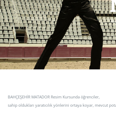
An
BAHÇEŞEHİR MATADOR Resim Kursunda öğrenciler,
sahip oldukları yaratıcılık yönlerini ortaya koyar, mevcut potan