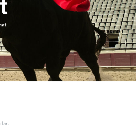
t
nat
rlar.