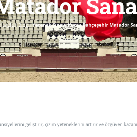
Matador Sana
a sayfa
»
Blog
»
Yetenek Sınavı Kursu Bahçeşehir Matador Sa
siyellerini geliştirir, çizim yeteneklerini artırır ve özgüven kazanı