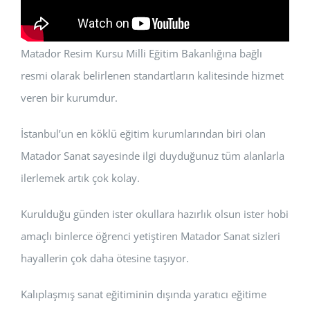
Matador Resim Kursu Milli Eğitim Bakanlığına bağlı
resmi olarak belirlenen standartların kalitesinde hizmet
veren bir kurumdur.
İstanbul’un en köklü eğitim kurumlarından biri olan
Matador Sanat sayesinde ilgi duyduğunuz tüm alanlarla
ilerlemek artık çok kolay.
Kurulduğu günden ister okullara hazırlık olsun ister hobi
amaçlı binlerce öğrenci yetiştiren Matador Sanat sizleri
hayallerin çok daha ötesine taşıyor.
Kalıplaşmış sanat eğitiminin dışında yaratıcı eğitime