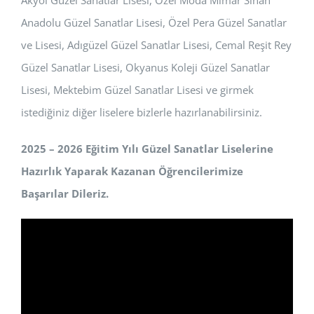
Anadolu Güzel Sanatlar Lisesi, Özel Pera Güzel Sanatlar
ve Lisesi, Adıgüzel Güzel Sanatlar Lisesi, Cemal Reşit Rey
Güzel Sanatlar Lisesi, Okyanus Koleji Güzel Sanatlar
Lisesi, Mektebim Güzel Sanatlar Lisesi ve girmek
istediğiniz diğer liselere bizlerle hazırlanabilirsiniz.
2025 – 2026 Eğitim Yılı Güzel Sanatlar Liselerine
Hazırlık Yaparak Kazanan Öğrencilerimize
Başarılar Dileriz.