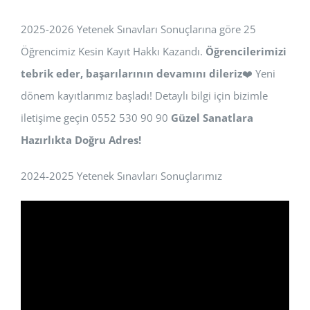
2025-2026 Yetenek Sınavları Sonuçlarına göre 25
Öğrencimiz Kesin Kayıt Hakkı Kazandı.
Öğrencilerimizi
tebrik eder, başarılarının devamını dileriz
❤️ Yeni
dönem kayıtlarımız başladı! Detaylı bilgi için bizimle
iletişime geçin 0552 530 90 90
Güzel Sanatlara
Hazırlıkta Doğru Adres!
2024-2025 Yetenek Sınavları Sonuçlarımız