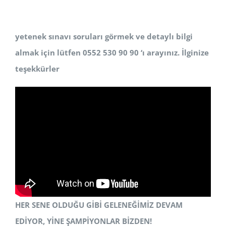
yetenek sınavı soruları görmek ve detaylı bilgi
almak için lütfen 0552 530 90 90 ‘ı arayınız. İlginize
teşekkürler
HER SENE OLDUĞU GİBİ GELENEĞİMİZ DEVAM
EDİYOR, YİNE ŞAMPİYONLAR BİZDEN!