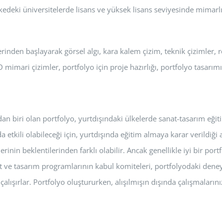
kedeki üniversitelerde lisans ve yüksek lisans seviyesinde mimarl
rinden başlayarak görsel algı, kara kalem çizim, teknik çizimler, r
 mimari çizimler, portfolyo için proje hazırlığı, portfolyo tasarım
 biri olan portfolyo, yurtdışındaki ülkelerde sanat-tasarım eğitim
etkili olabileceği için, yurtdışında eğitim almaya karar verildiği
rinin beklentilerinden farklı olabilir. Ancak genellikle iyi bir por
at ve tasarım programlarının kabul komiteleri, portfolyodaki deneys
alışırlar. Portfolyo oluştururken, alışılmışın dışında çalışmaların