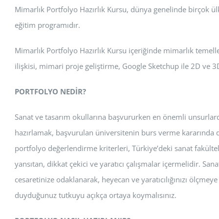
Mimarlık Portfolyo Hazırlık Kursu, dünya genelinde birçok ül
eğitim programıdır.
Mimarlık Portfolyo Hazırlık Kursu içeriğinde mimarlık temelle
ilişkisi, mimari proje geliştirme, Google Sketchup ile 2D ve 3D
PORTFOLYO NEDİR?
Sanat ve tasarım okullarına başvururken en önemli unsurlardan
hazırlamak, başvurulan üniversitenin burs verme kararında da 
portfolyo değerlendirme kriterleri, Türkiye’deki sanat fakültele
yansıtan, dikkat çekici ve yaratıcı çalışmalar içermelidir. San
cesaretinize odaklanarak, heyecan ve yaratıcılığınızı ölçmeye ç
duyduğunuz tutkuyu açıkça ortaya koymalısınız.