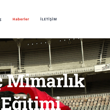
g
Haberler
İLETİŞİM
İç Mimarlık
 Eğitimi