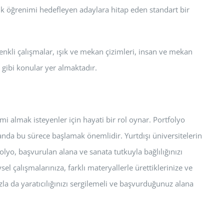
ık öğrenimi hedefleyen adaylara hitap eden standart bir
enkli çalışmalar, ışık ve mekan çizimleri, insan ve mekan
ı gibi konular yer almaktadır.
i almak isteyenler için hayati bir rol oynar. Portfolyo
 anda bu sürece başlamak önemlidir. Yurtdışı üniversitelerin
tfolyo, başvurulan alana ve sanata tutkuyla bağlılığınızı
el çalışmalarınıza, farklı materyallerle ürettiklerinize ve
ızla da yaratıcılığınızı sergilemeli ve başvurduğunuz alana