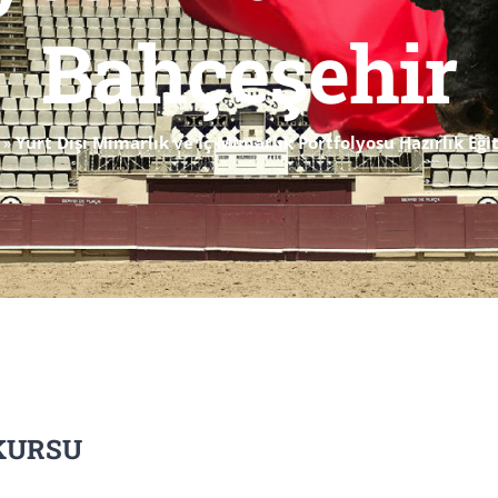
Bahçeşehir
»
Yurt Dışı Mimarlık ve İç Mimarlık Portfolyosu Hazırlık Eğ
KURSU