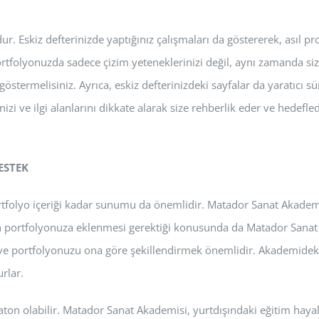
Eskiz defterinizde yaptığınız çalışmaları da göstererek, asıl projel
rtfolyonuzda sadece çizim yeteneklerinizi değil, aynı zamanda siz
göstermelisiniz. Ayrıca, eskiz defterinizdeki sayfalar da yaratıcı 
rinizi ve ilgi alanlarını dikkate alarak size rehberlik eder ve hede
ESTEK
ortfolyo içeriği kadar sunumu da önemlidir. Matador Sanat Akadem
in portfolyonuza eklenmesi gerektiği konusunda da Matador Sanat 
k ve portfolyonuzu ona göre şekillendirmek önemlidir. Akademidek
rlar.
on olabilir. Matador Sanat Akademisi, yurtdışındaki eğitim hayalle