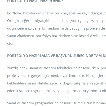
PORTFOLYO NASIL HAZIRLANIR?
Portfolyo hazırlarken önemli olan heyecan ve keyif duygusudur. 
Örneğin, eğer fotoğrafçılık alanında başvuru yapıyorsanız, po
düşüncelerinizi ve farklı mediumlarda yaptığınız projeleri de 
Sanat Akademisi, portfolyo hazırlarken sizin kişisel özellikle
olur.
PORTFOLYO HAZIRLAMA VE BAŞVURU SÜRECİNDE TAM D
Yurtdışındaki sanat ve tasarım fakültelerine başvururken, p
profesyonelce gerçekleştirmenize yardımcı olur. Hangi işler
beklentilere sahip olabileceği için, doğru çalışmaları seçme
ederek size en uygun portfolyoyu oluşturmanıza yardımcı olu
Sanat ve tasarım programlarına başvuru süreci uzun bir marat