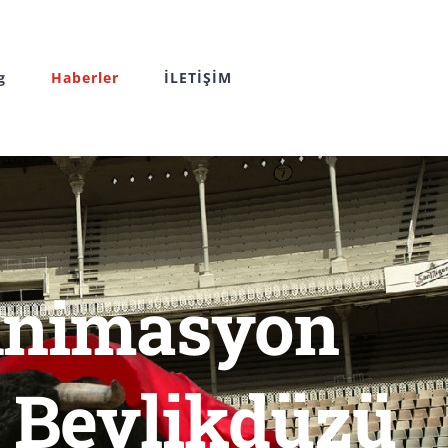
g
Haberler
İLETİŞİM
 Animasyon
i Beylikdüzü