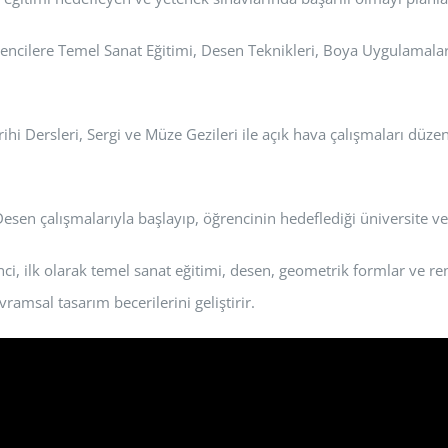
cilere Temel Sanat Eğitimi, Desen Teknikleri, Boya Uygulamaları,
hi Dersleri, Sergi ve Müze Gezileri ile açık hava çalışmaları düzen
 Desen çalışmalarıyla başlayıp, öğrencinin hedeflediği üniversit
i, ilk olarak temel sanat eğitimi, desen, geometrik formlar ve re
vramsal tasarım becerilerini geliştirir.