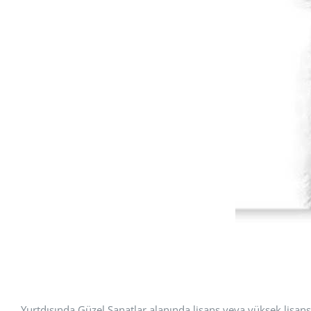
Yurtdışında Güzel Sanatlar alanında lisans veya yüksek lisans