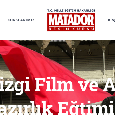
KURSLARIMIZ
Blo
Çizgi Film ve
azırlık Eğtim