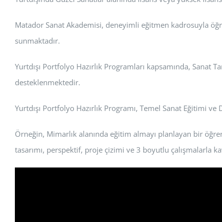
Matador Sanat Akademisi, deneyimli eğitmen kadrosuyla öğren
sunmaktadır.
Yurtdışı Portfolyo Hazırlık Programları kapsamında, Sanat Tari
desteklenmektedir.
Yurtdışı Portfolyo Hazırlık Programı, Temel Sanat Eğitimi ve
Örneğin, Mimarlık alanında eğitim almayı planlayan bir öğrenc
tasarımı, perspektif, proje çizimi ve 3 boyutlu çalışmalarla ka