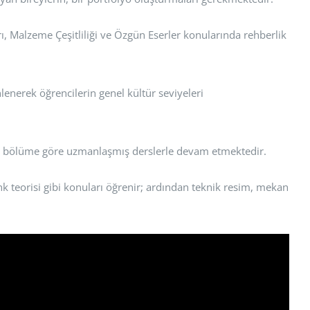
 Malzeme Çeşitliliği ve Özgün Eserler konularında rehberlik
lenerek öğrencilerin genel kültür seviyeleri
e ve bölüme göre uzmanlaşmış derslerle devam etmektedir.
nk teorisi gibi konuları öğrenir; ardından teknik resim, mekan