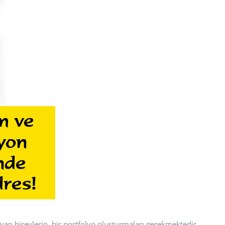
yan bireylerin, bir portfolyo oluşturmaları gerekmektedir.