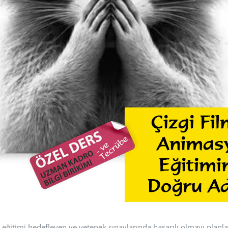
 eğitimi hedefleyen ve yetenek sınavlarında başarılı olmayı planla