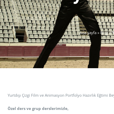
Ana sayfa
»
Blog
»
Y
Yurtdışı Çizgi Film ve Animasyon Portfolyo Hazırlık Eğtimi B
Özel ders ve grup derslerimizle,