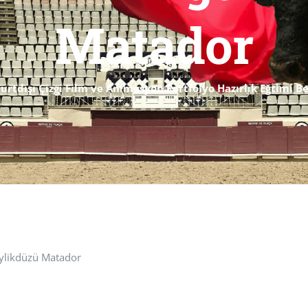
Matador
urtdışı Çizgi Film ve Animasyon Portfolyo Hazırlık Eğtimi 
eylikdüzü Matador