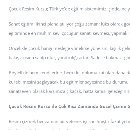
Çocuk Resim Kursu; Türkiye’de eğitim sistemimiz içinde, ne yaz
Sanat eğitimi ikinci plana atılıyor çoğu zaman; lüks olarak gö
eğitiminde en mühim şey, çocuğun sanatı sevmesi, yapmak iste
Öncelikle çocuk hangi mesleğe yönelirse yönelsin, kişilik geli
bakış açısına sahip olur, yaratıcılığı artar. Sadece bakmaz “g
Böylelikle hem kendilerine, hem de topluma katkıları daha da
kurabilmesini sağlayacak bu eğitimler sayesinde bu durumu değ
sanatseveri olarak karşımıza çıkacak, hatta kimisi geleceğin s
Çocuk Resim Kursu ile Çok Kısa Zamanda Güzel Çizme G
Resim çizmek her zaman bir yetenek işi sanılmıştır fakat yete