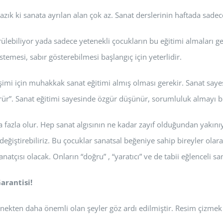
ık ki sanata ayrılan alan çok az. Sanat derslerinin haftada sadece 
rülebiliyor yada sadece yetenekli çocukların bu eğitimi almaları ger
mesi, sabır gösterebilmesi başlangıç için yeterlidir.
şimi için muhakkak sanat eğitimi almış olması gerekir. Sanat sayesi
örür”. Sanat eğitimi sayesinde özgür düşünür, sorumluluk almayı bil
 fazla olur. Hep sanat algısının ne kadar zayıf olduğundan yakınıy
iştirebiliriz. Bu çocuklar sanatsal beğeniye sahip bireyler olarak
anatçısı olacak. Onların “doğru” , “yaratıcı” ve de tabii eğlenceli 
arantisi!
nekten daha önemli olan şeyler göz ardı edilmiştir. Resim çizmek 