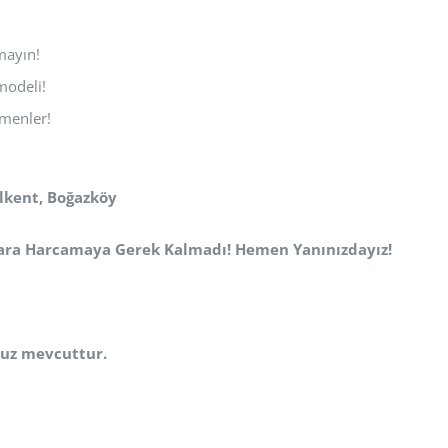
mayın!
modeli!
menler!
Alkent, Boğazköy
Para Harcamaya Gerek Kalmadı! Hemen Yanınızdayız!
uz mevcuttur.