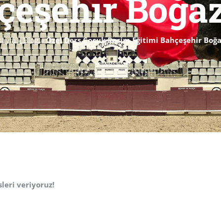
çeşehir Boğa
sayfa
»
Blog
»
Özel Ders Çocuk Resim Eğitimi Bahçeşehir Boğ
leri veriyoruz!