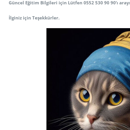
Güncel Eğitim Bilgileri için Lütfen 0552 530 90 90’ı arayı
İlginiz için Teşekkürler.