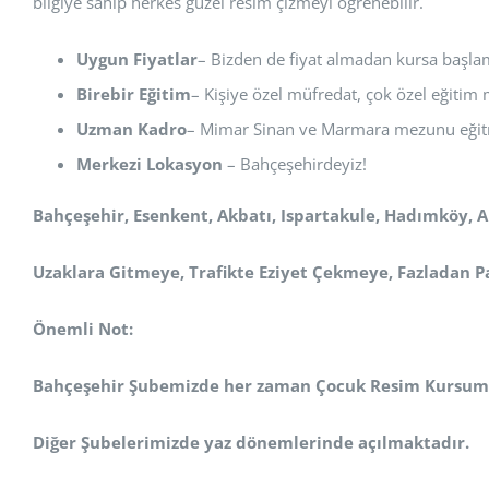
bilgiye sahip herkes güzel resim çizmeyi öğrenebilir.
Uygun Fiyatlar
– Bizden de fiyat almadan kursa başla
Birebir Eğitim
– Kişiye özel müfredat, çok özel eğitim 
Uzman Kadro
– Mimar Sinan ve Marmara mezunu eğit
Merkezi Lokasyon
– Bahçeşehirdeyiz!
Bahçeşehir, Esenkent, Akbatı, Ispartakule, Hadımköy, 
Uzaklara Gitmeye, Trafikte Eziyet Çekmeye, Fazladan 
Önemli Not:
Bahçeşehir Şubemizde her zaman Çocuk Resim Kursum
Diğer Şubelerimizde yaz dönemlerinde açılmaktadır.