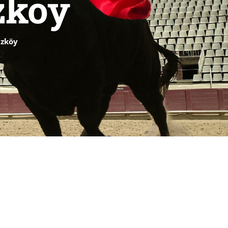
zköy
azköy