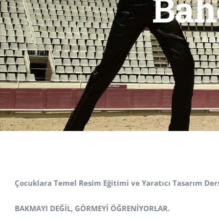
Bah
Ana 
Çocuklara Temel Resim Eğitimi ve Yaratıcı Tasarım Ders
BAKMAYI DEĞİL, GÖRMEYİ ÖĞRENİYORLAR.