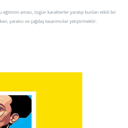
 eğitimin amacı, özgün karakterler yaratıp bunları etkili bir
n, yaratıcı ve çağdaş tasarımcılar yetiştirmektir.