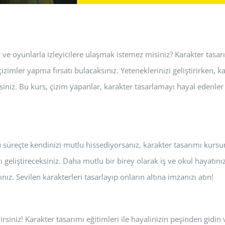
 ve oyunlarla izleyicilere ulaşmak istemez misiniz? Karakter tasar
çizimler yapma fırsatı bulacaksınız. Yeteneklerinizi geliştirirken, 
siniz. Bu kurs, çizim yapanlar, karakter tasarlamayı hayal edenle
üreçte kendinizi mutlu hissediyorsanız, karakter tasarımı kursuna
ı geliştireceksiniz. Daha mutlu bir birey olarak iş ve okul hayatını
nız. Sevilen karakterleri tasarlayıp onların altına imzanızı atın!
rsiniz! Karakter tasarımı eğitimleri ile hayalinizin peşinden gidin