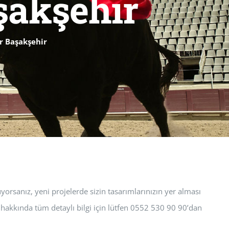
şakşehir
r Başakşehir
rsanız, yeni projelerde sizin tasarımlarınızın yer alması
 hakkında tüm detaylı bilgi için lütfen 0552 530 90 90’dan