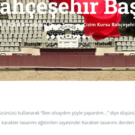
ahçeşehir Ba
log
»
Özel Ders Dijital Oyun Tasarımı Çizim Kursu Bahçeşehi
gücünüzü kullanarak “Ben olsaydım şöyle yapardım…” diye düşünüyo
arakter tasarımı eğitimleri sayesinde! Karakter tasarımı dersleri