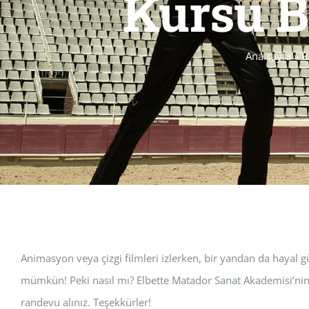
Kursu B
Ana sayfa
»
B
Animasyon veya çizgi filmleri izlerken, bir yandan da hayal 
mümkün! Peki nasıl mı? Elbette Matador Sanat Akademisi’nin k
randevu alınız. Teşekkürler!