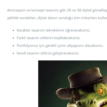
Animasyon ve konsept tasarımı gibi 2B ve 3B dijital görselleşt
şekilde sunabilen, dijital alanın sunduğu tüm imkanları kulla
Karakter tasarımı tekniklerini öğreneceksiniz.
Farklı tasarım stillerini keşfedeceksiniz.
Portfolyonuz için gerekli çizim altyapısını alacaksınız.
Kendi tasarım stilinizi geliştireceksiniz.