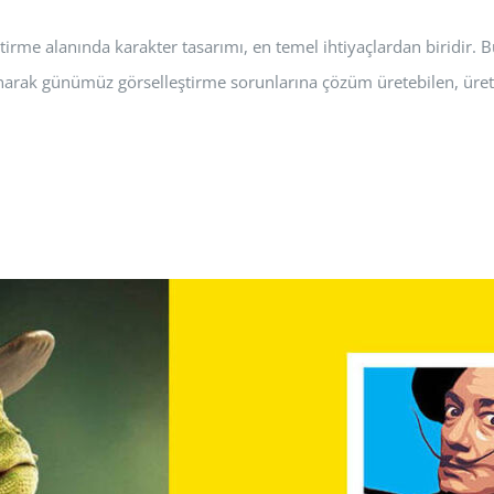
irme alanında karakter tasarımı, en temel ihtiyaçlardan biridir. Bu
narak günümüz görselleştirme sorunlarına çözüm üretebilen, üretke