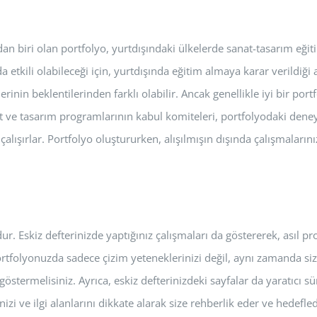
 biri olan portfolyo, yurtdışındaki ülkelerde sanat-tasarım eğitim
etkili olabileceği için, yurtdışında eğitim almaya karar verildiği
rinin beklentilerinden farklı olabilir. Ancak genellikle iyi bir por
at ve tasarım programlarının kabul komiteleri, portfolyodaki deneys
alışırlar. Portfolyo oluştururken, alışılmışın dışında çalışmaların
Eskiz defterinizde yaptığınız çalışmaları da göstererek, asıl projel
rtfolyonuzda sadece çizim yeteneklerinizi değil, aynı zamanda siz
göstermelisiniz. Ayrıca, eskiz defterinizdeki sayfalar da yaratıcı 
rinizi ve ilgi alanlarını dikkate alarak size rehberlik eder ve hede