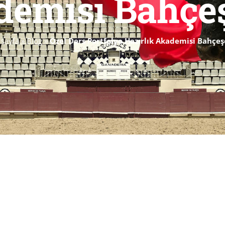
emisi Bahçe
 sayfa
»
Blog
»
Özel Ders Portfolyo Hazırlık Akademisi Bahçeş