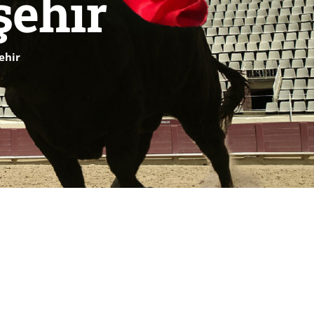
şehir
ehir