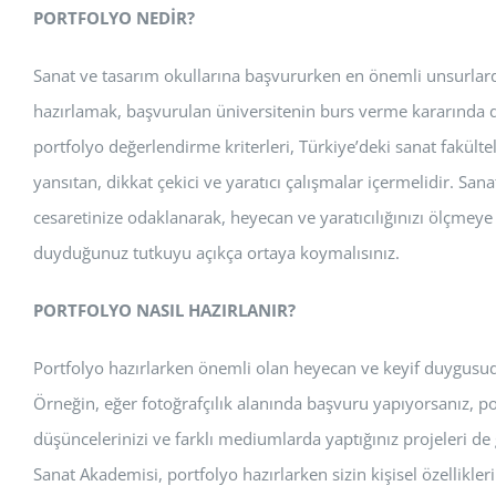
PORTFOLYO NEDİR?
Sanat ve tasarım okullarına başvururken en önemli unsurlardan
hazırlamak, başvurulan üniversitenin burs verme kararında da 
portfolyo değerlendirme kriterleri, Türkiye’deki sanat fakültele
yansıtan, dikkat çekici ve yaratıcı çalışmalar içermelidir. San
cesaretinize odaklanarak, heyecan ve yaratıcılığınızı ölçmeye ç
duyduğunuz tutkuyu açıkça ortaya koymalısınız.
PORTFOLYO NASIL HAZIRLANIR?
Portfolyo hazırlarken önemli olan heyecan ve keyif duygusudur. 
Örneğin, eğer fotoğrafçılık alanında başvuru yapıyorsanız, po
düşüncelerinizi ve farklı mediumlarda yaptığınız projeleri de 
Sanat Akademisi, portfolyo hazırlarken sizin kişisel özellikle