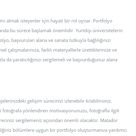
i almak isteyenler için hayati bir rol oynar. Portfolyo
 anda bu sürece başlamak önemlidir. Yurtdışı üniversitelerin
tfolyo, başvurulan alana ve sanata tutkuyla bağlılığınızı
el çalışmalarınıza, farklı materyallerle ürettiklerinize ve
ızla da yaratıcılığınızı sergilemeli ve başvurduğunuz alana
erinizdeki gelişim sürecinizi izlenebilir kılabilirsiniz.
i fotoğrafa yönlendiren motivasyonunuzu, fotoğrafla ilgili
sürecinizi sergilemeniz açısından önemli olacaktır. Matador
flediğiniz bölümlere uygun bir portfolyo oluşturmanıza yardımcı